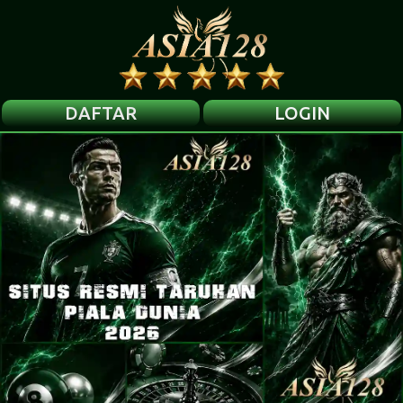
DAFTAR
LOGIN