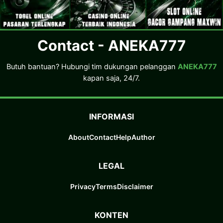
Contact - ANEKA777
Butuh bantuan? Hubungi tim dukungan pelanggan
ANEKA777
kapan saja, 24/7.
INFORMASI
About
Contact
Help
Author
LEGAL
Privacy
Terms
Disclaimer
KONTEN